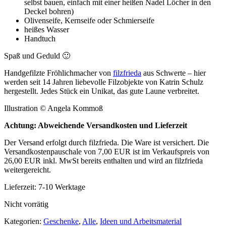
selbst bauen, einfach mit einer heißen Nadel Löcher in den
Deckel bohren)
Olivenseife, Kernseife oder Schmierseife
heißes Wasser
Handtuch
Spaß und Geduld 🙂
Handgefilzte Fröhlichmacher von
filzfrieda
aus Schwerte – hier
werden seit 14 Jahren liebevolle Filzobjekte von Katrin Schulz
hergestellt. Jedes Stück ein Unikat, das gute Laune verbreitet.
Illustration © Angela Kommoß
Achtung: Abweichende Versandkosten und Lieferzeit
Der Versand erfolgt durch filzfrieda. Die Ware ist versichert. Die
Versandkostenpauschale von 7,00 EUR ist im Verkaufspreis von
26,00 EUR inkl. MwSt bereits enthalten und wird an filzfrieda
weitergereicht.
Lieferzeit: 7-10 Werktage
Nicht vorrätig
Kategorien:
Geschenke
,
Alle
,
Ideen und Arbeitsmaterial