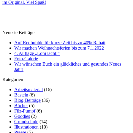
im Original. Viel Spaß!
Neueste Beiträge
Auf Redbubble für kurze Zeit bis zu 40% Rabatt
Wir machen Weihnachtsferien bis zum 7.1.2022
4. Auflage „Loni lacht!“
Foto-Galerie
Wir wünschen Euch ein glückliches und gesundes Neues
Jahr!
Kategorien
Arbeitsmaterial
(16)
Basteln
(6)
Blog-Beiträge
(36)
Bücher
(5)
Filz-Pumpf
(6)
Goodies
(2)
Grundschule
(14)
Illustrationen
(10)
Presse
(5)