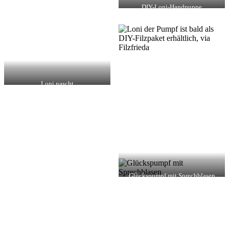
DIY-Loni-Handpuppe
Loni nascht
Glückspumpf mit Sprechblasen