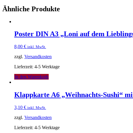
"Loni
in
Ähnliche Produkte
der
Schule"
Menge
Poster DIN A3 „Loni auf dem Lieblin
8,00
€
inkl. MwSt.
zzgl.
Versandkosten
Lieferzeit: 4-5 Werktage
In den Warenkorb
Klappkarte A6 „Weihnachts-Sushi“ mi
3,10
€
inkl. MwSt.
zzgl.
Versandkosten
Lieferzeit: 4-5 Werktage