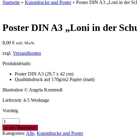
Startseite
»
Kunstdrucke und Poster
» Poster DIN A3 „Loni in der Sc
Poster DIN A3 „Loni in der Sch
8,00
€
inkl. MwSt.
zzgl.
Versandkosten
Produktdetails:
Poster DIN A3 (29,7 x 42 cm)
Qualitätsdruck auf 170g/m2 Papier (matt)
Illustration © Angela Kommoß
Lieferzeit: 4-5 Werktage
Vorrätig
Poster
DIN
In den Warenkorb
A3
Kategorien:
Alle
,
Kunstdrucke und Poster