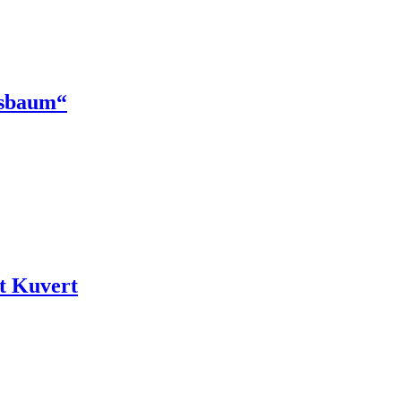
gsbaum“
t Kuvert